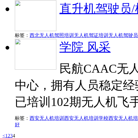
直升机驾驶员/
标签：
西北无人机驾照培训
无人机驾证培训
无人机驾驶员
学院 风采
民航CAAC
中心，拥有人员稳定经
已培训102期无人机
标签：
西安无人机培训
西安无人机培训学校
西安无人机培
好
<
1
2
3
4