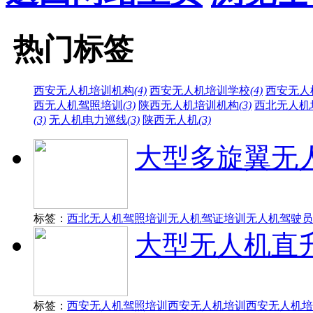
热门标签
西安无人机培训机构
(4)
西安无人机培训学校
(4)
西安无人
西无人机驾照培训
(3)
陕西无人机培训机构
(3)
西北无人机
(3)
无人机电力巡线
(3)
陕西无人机
(3)
大型多旋翼无
标签：
西北无人机驾照培训
无人机驾证培训
无人机驾驶员
大型无人机直
标签：
西安无人机驾照培训
西安无人机培训
西安无人机培