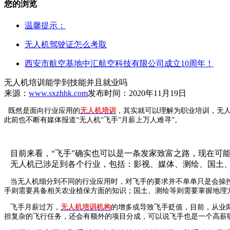
您的浏览
温馨提示：
无人机驾驶证怎么考取
西安市航空基地中汇航空科技有限公司成立10周年！
无人机培训能学到技能并且就业吗
来源：
www.sxzhhk.com
发布时间：2020年11月19日
既然是面向行业应用的
无人机
培训
，其实就可以理解为职业培训，无
此前也不断有媒体报道“无人机“飞手”月薪上万人难寻”。
目前来看，“飞手”确实也可以是一条发家致富之路，现在可能
无人机已涉足到各个行业，包括：影视、媒体、测绘、国土、
当无人机细分到不同的行业应用时，对飞手的要求并不单单只是会操控
手则需要具备相关农业植保方面的知识；国土、测绘等则需要掌握地理
飞手月薪过万，
无人机培训机构
的增多或导致飞手贬值，目前，从业两
担复杂的飞行任务，还会有额外的项目分成，可以说飞手也是一个高薪