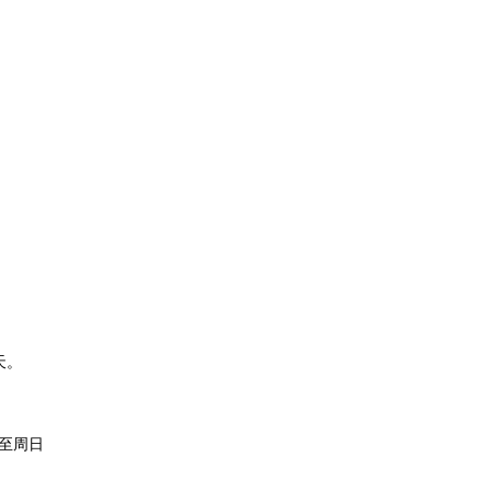
天。
至周日