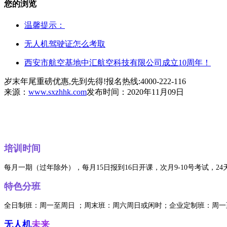
您的浏览
温馨提示：
无人机驾驶证怎么考取
西安市航空基地中汇航空科技有限公司成立10周年！
岁末年尾重磅优惠,先到先得!报名热线:4000-222-116
来源：
www.sxzhhk.com
发布时间：2020年11月09日
培训
时间
每月一期（过年除外），每月15日报到16日开课，次月9-10号考试，24
特色分班
全日制班：
周一至周日 ；
周末班：
周六周日或闲时；
企业定制班：
周一
无人机
未来