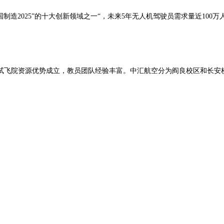
国制造2025”的十大创新领域之一“，未来5年无人机驾驶员需求量近100
试飞
院
资源优势成
立，
教员团队经验丰富。
中汇航空分为阎良校区和长安
。