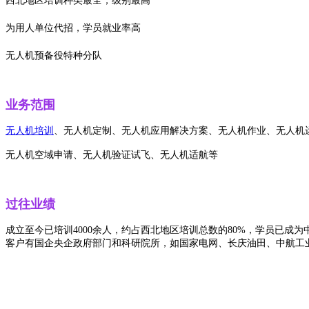
西北地区培训种类最全，级别最高
为用人单位代招，
学员
就业率高
无人机预备役特种分队
业务范围
无人机培训
、无人机定制、无人机应用解决方案、无人机作业、
无人机
无人机空域申请、无人机验证试飞、无人机适航等
过往业绩
成立至今已培训4000余人，
约占西北地区培训总数的80%，
学员已成为
客户有国企央企政府部门和科研院所，如国家电网、长庆油田、中航工